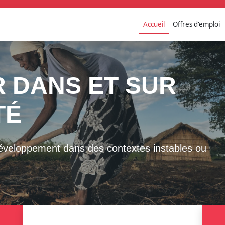
Accueil
Offres d'emploi
ole
ur accès à l’éducation primaire et une
n soutenant les enseignants, les écoles et les
s les contextes fragiles..