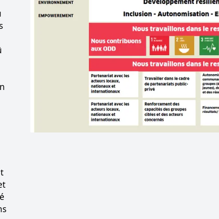
ù
s
û
on
t
et
té
ns