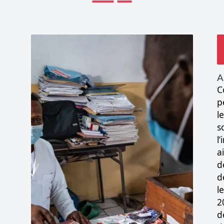
A
C
p
l
s
l’
a
d
d
l
2
d