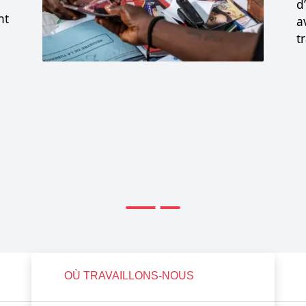
d
nt
a
t
OÙ TRAVAILLONS-NOUS